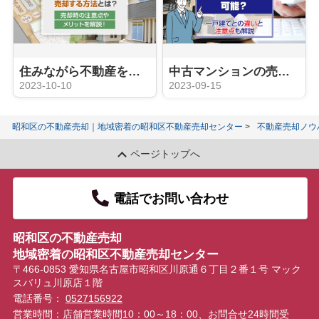
住みながら不動産を売却する方法とは？売却時の注意点やメリットを解説！
中古マンションの売却にリースバックは可能？一戸建てとの違いと注意点も解説
2023-10-10
2023-09-15
昭和区の不動産売却｜地域密着の昭和区不動産売却センター
不動産売却ノウ
ページトップへ
電話でお問い合わせ
昭和区の不動産売却
地域密着の昭和区不動産売却センター
〒466-0853 愛知県名古屋市昭和区川原通６丁目２番１号 マック
スバリュ川原店１階
電話番号：
0527156922
営業時間：店舗営業時間10：00～18：00、お問合せ24時間受